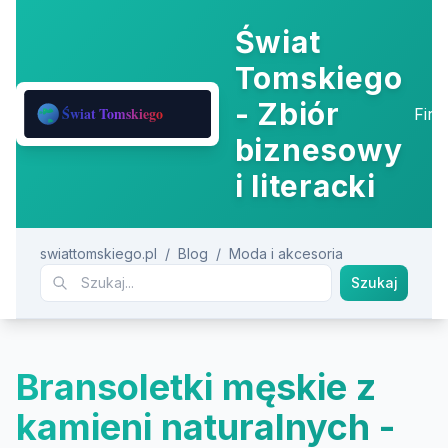
Świat
Tomskiego
- Zbiór
Fir
biznesowy
i literacki
swiattomskiego.pl
/
Blog
/
Moda i akcesoria
Szukaj
Bransoletki męskie z
kamieni naturalnych -