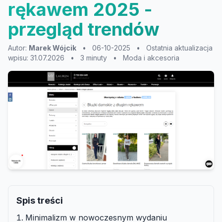
rękawem 2025 -
przegląd trendów
Autor:
Marek Wójcik
•
06-10-2025
•
Ostatnia aktualizacja
wpisu: 31.07.2026
•
3 minuty
•
Moda i akcesoria
Spis treści
Minimalizm w nowoczesnym wydaniu