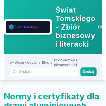
Świat
Tomskiego
- Zbiór
Fir
biznesowy
i literacki
Budownictwo i
swiattomskiego.pl
/
Blog
/
nieruchomości
Szukaj
Normy i certyfikaty dla
drzwi aluminiowych