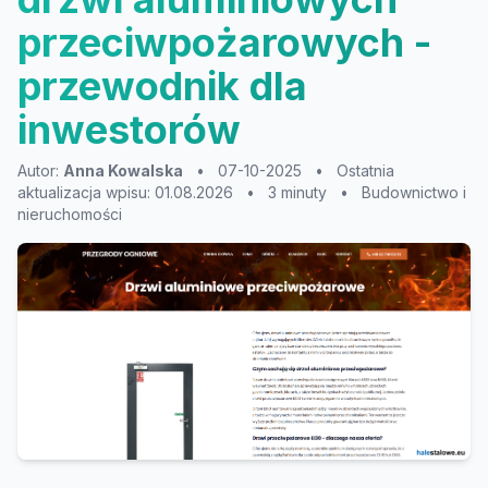
przeciwpożarowych -
przewodnik dla
inwestorów
Autor:
Anna Kowalska
•
07-10-2025
•
Ostatnia
aktualizacja wpisu: 01.08.2026
•
3 minuty
•
Budownictwo i
nieruchomości