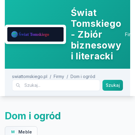
Świat
Tomskiego
- Zbiór
Fir
biznesowy
i literacki
swiattomskiego.pl
/
Firmy
/
Dom i ogród
Szukaj
Dom i ogród
Meble
M