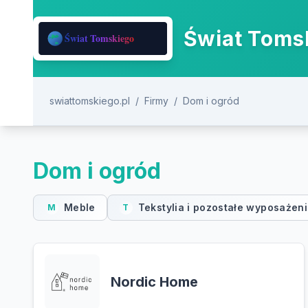
Świat Tomsk
swiattomskiego.pl
/
Firmy
/
Dom i ogród
Dom i ogród
Meble
Tekstylia i pozostałe wyposażen
M
T
Nordic Home