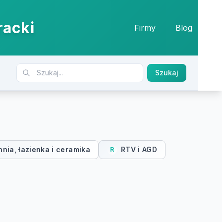
racki
Firmy
Blog
Szukaj
nia, łazienka i ceramika
RTV i AGD
R