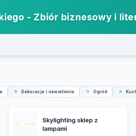
iego - Zbiór biznesowy i lite
ie
Dekoracje i oświetlenie
Ogród
Kuch
D
O
K
Skylighting sklep z
lampami