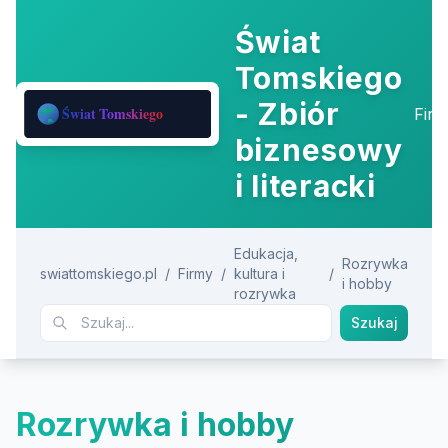
Świat
Tomskiego
- Zbiór
Fir
biznesowy
i literacki
Edukacja,
Rozrywka
swiattomskiego.pl
/
Firmy
/
kultura i
/
i hobby
rozrywka
Szukaj
Rozrywka i hobby