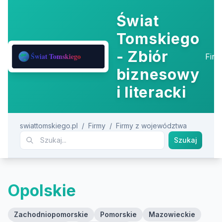
Świat
Tomskiego
- Zbiór
Fir
biznesowy
i literacki
swiattomskiego.pl
/
Firmy
/
Firmy z województwa
Szukaj
Opolskie
Zachodniopomorskie
Pomorskie
Mazowieckie