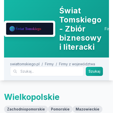
Świat
Tomskiego
- Zbiór
Fir
biznesowy
i literacki
swiattomskiego.pl
/
Firmy
/
Firmy z województwa
Szukaj
Wielkopolskie
Zachodniopomorskie
Pomorskie
Mazowieckie