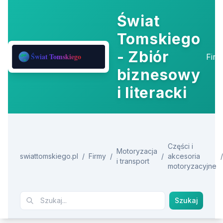
Świat
Tomskiego
- Zbiór
Fir
biznesowy
i literacki
Części i
Motoryzacja
swiattomskiego.pl
/
Firmy
/
/
akcesoria
/
i transport
motoryzacyjne
Szukaj