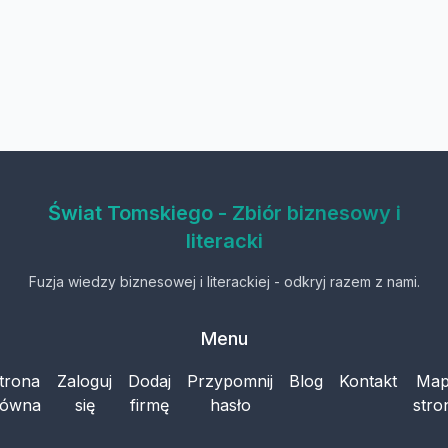
Świat Tomskiego - Zbiór biznesowy i
literacki
Fuzja wiedzy biznesowej i literackiej - odkryj razem z nami.
Menu
trona
Zaloguj
Dodaj
Przypomnij
Blog
Kontakt
Ma
łówna
się
firmę
hasło
stro