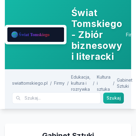
Świat
Tomskiego
- Zbiór
Fir
biznesowy
i literacki
Edukacja,
Kultura
Gabinet
swiattomskiego.pl
/
Firmy
/
kultura i
/
i
/
Sztuki
rozrywka
sztuka
Szukaj
Gabinet Sztuki