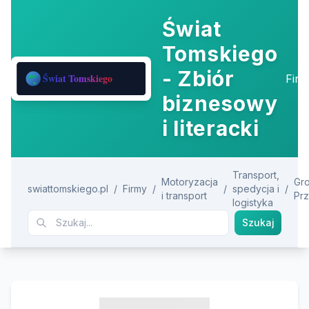
Świat
Tomskiego
- Zbiór
Fir
biznesowy
i literacki
Transport,
Motoryzacja
Gr
swiattomskiego.pl
/
Firmy
/
/
spedycja i
/
i transport
Pr
logistyka
Szukaj