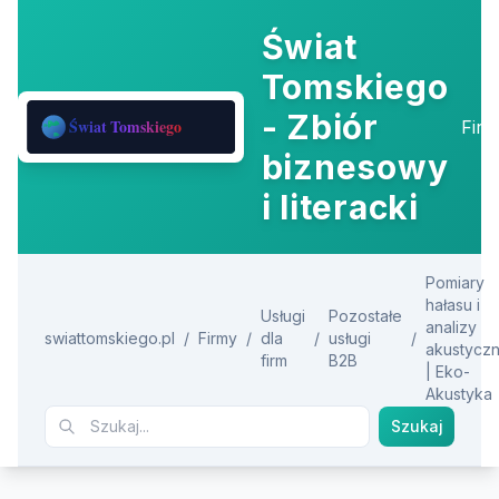
Świat
Tomskiego
- Zbiór
Fir
biznesowy
i literacki
Pomiary
hałasu i
Usługi
Pozostałe
analizy
swiattomskiego.pl
/
Firmy
/
dla
/
usługi
/
akustycz
firm
B2B
| Eko-
Akustyka
Szukaj