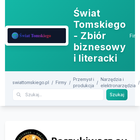
Świat
Tomskiego
- Zbiór
Fir
biznesowy
i literacki
Przemysł i
Narzędzia i
swiattomskiego.pl
/
Firmy
/
/
/
produkcja
elektronarzędzia
Szukaj