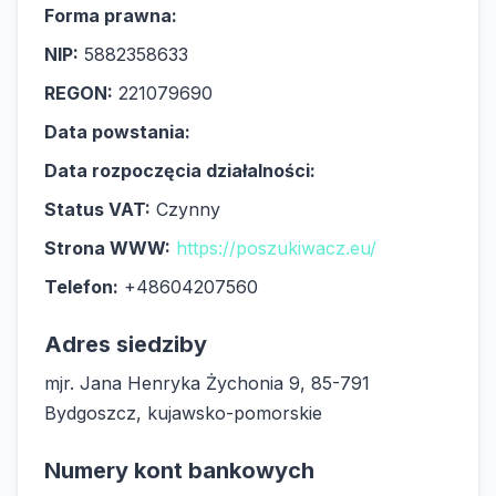
Forma prawna:
NIP:
5882358633
REGON:
221079690
Data powstania:
Data rozpoczęcia działalności:
Status VAT:
Czynny
Strona WWW:
https://poszukiwacz.eu/
Telefon:
+48604207560
Adres siedziby
mjr. Jana Henryka Żychonia 9, 85-791
Bydgoszcz, kujawsko-pomorskie
Numery kont bankowych