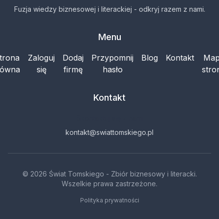
Fuzja wiedzy biznesowej i literackiej - odkryj razem z nami.
Menu
trona
Zaloguj
Dodaj
Przypomnij
Blog
Kontakt
Ma
łówna
się
firmę
hasło
stro
Kontakt
Skontaktuj się z nami
kontakt@swiattomskiego.pl
© 2026 Świat Tomskiego - Zbiór biznesowy i literacki.
Wszelkie prawa zastrzeżone.
Polityka prywatności