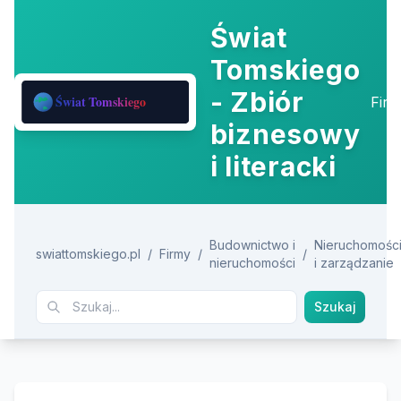
Świat
Tomskiego
- Zbiór
Fir
biznesowy
i literacki
Budownictwo i
Nieruchomośc
swiattomskiego.pl
/
Firmy
/
/
nieruchomości
i zarządzanie
Szukaj