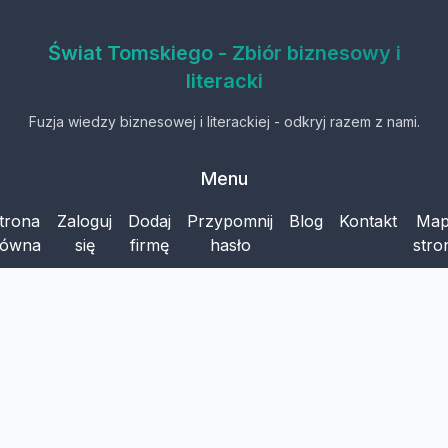
Świat Tomskiego - Zbiór biznesowy i
literacki
Fuzja wiedzy biznesowej i literackiej - odkryj razem z nami.
Menu
trona
Zaloguj
Dodaj
Przypomnij
Blog
Kontakt
Ma
łówna
się
firmę
hasło
stro
Kontakt
Skontaktuj się z nami
kontakt@swiattomskiego.pl