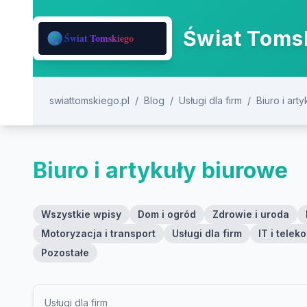
Świat Tomsk
swiattomskiego.pl
/
Blog
/
Usługi dla firm
/
Biuro i art
Biuro i artykuły biurowe
Wszystkie wpisy
Dom i ogród
Zdrowie i uroda
Motoryzacja i transport
Usługi dla firm
IT i tele
Pozostałe
Usługi dla firm