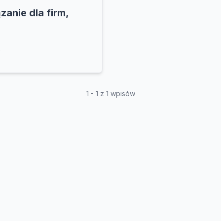
anie dla firm,
.
1 - 1 z 1 wpisów