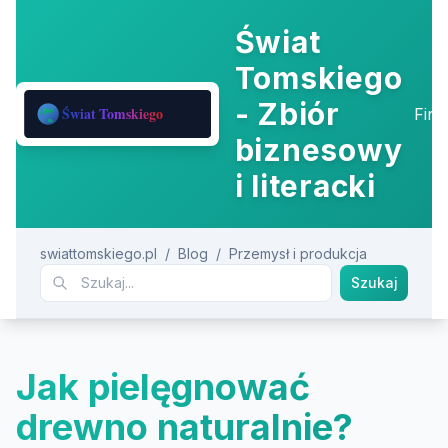
Świat
Tomskiego
- Zbiór
Fir
biznesowy
i literacki
swiattomskiego.pl
/
Blog
/
Przemysł i produkcja
Szukaj
Jak pielęgnować
drewno naturalnie?