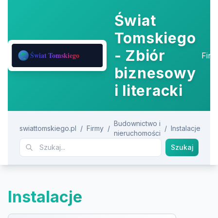
Świat
Tomskiego
- Zbiór
Fir
biznesowy
i literacki
Budownictwo i
swiattomskiego.pl
/
Firmy
/
/
Instalacje
nieruchomości
Szukaj
Instalacje