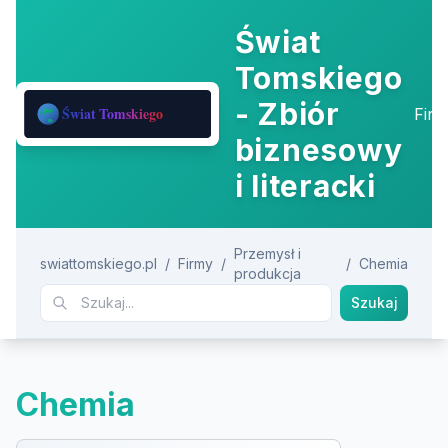
Świat
Tomskiego
- Zbiór
Fir
biznesowy
i literacki
Przemysł i
swiattomskiego.pl
/
Firmy
/
/
Chemia
produkcja
Szukaj
Chemia