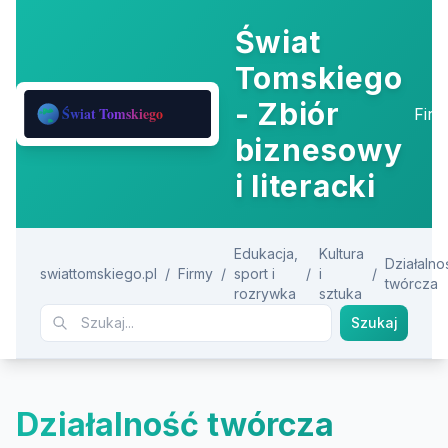
Świat
Tomskiego
- Zbiór
Fir
biznesowy
i literacki
Edukacja,
Kultura
Działalno
swiattomskiego.pl
/
Firmy
/
sport i
/
i
/
twórcza
rozrywka
sztuka
Szukaj
Działalność twórcza