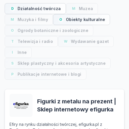
Działalność twórcza
Muzea
D
M
Muzyka i filmy
Obiekty kulturalne
M
O
Ogrody botaniczne i zoologiczne
O
Telewizja i radio
Wydawanie gazet
T
W
Inne
I
Sklep plastyczny i akcesoria artystyczne
S
Publikacje internetowe i blogi
P
Figurki z metalu na prezent |
Sklep internetowy efigurka
Efiry na rynku działalności twórczej, efigurka.pl z