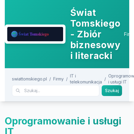
Świat
Tomskiego
- Zbiór
Fir
biznesowy
i literacki
IT i
Oprogramow
swiattomskiego.pl
/
Firmy
/
/
telekomunikacja
i usługi IT
Szukaj
Oprogramowanie i usługi
IT