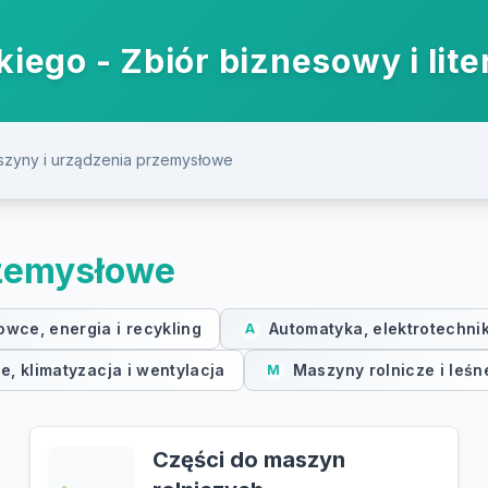
iego - Zbiór biznesowy i lite
zyny i urządzenia przemysłowe
rzemysłowe
owce, energia i recykling
Automatyka, elektrotechni
A
, klimatyzacja i wentylacja
Maszyny rolnicze i leśn
M
Części do maszyn