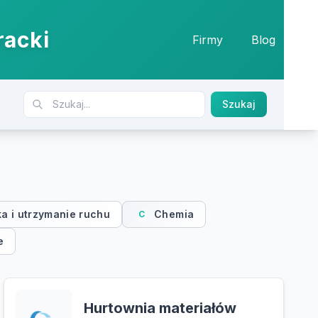
racki
Firmy
Blog
Szukaj
ka i utrzymanie ruchu
Chemia
C
e
Hurtownia materiałów