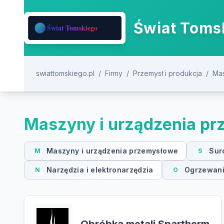
Świat Tomsk
swiattomskiego.pl
/
Firmy
/
Przemysł i produkcja
/
Mas
Maszyny i urządzenia p
Maszyny i urządzenia przemysłowe
Sur
M
S
Narzędzia i elektronarzędzia
Ogrzewanie
N
O