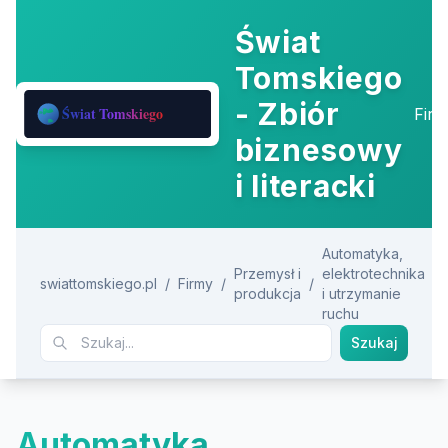
Świat
Tomskiego
- Zbiór
Fir
biznesowy
i literacki
Automatyka,
Przemysł i
elektrotechnika
swiattomskiego.pl
/
Firmy
/
/
produkcja
i utrzymanie
ruchu
Szukaj
Automatyka,