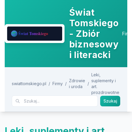
Świat
Tomskiego
- Zbiór
Fir
biznesowy
i literacki
Leki,
Zdrowie
suplementy i
swiattomskiego.pl
/
Firmy
/
/
i uroda
art.
prozdrowotne
Szukaj
Leki, suplementy i art.