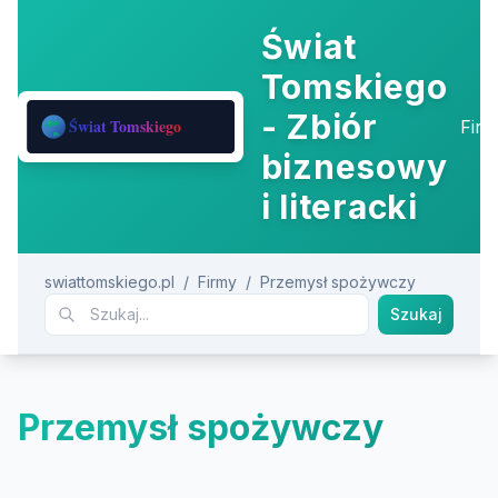
Świat
Tomskiego
- Zbiór
Fir
biznesowy
i literacki
swiattomskiego.pl
/
Firmy
/
Przemysł spożywczy
Szukaj
Przemysł spożywczy