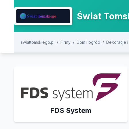
Świat Tomsk
swiattomskiego.pl
/
Firmy
/
Dom i ogród
/
Dekoracje i
FDS System