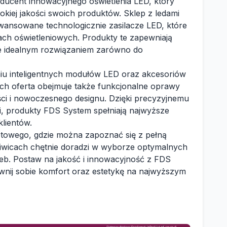
oducent innowacyjnego oświetlenia LED, który
okiej jakości swoich produktów. Sklep z ledami
wansowane technologicznie zasilacze LED, które
ach oświetleniowych. Produkty te zapewniają
je idealnym rozwiązaniem zarówno do
niu inteligentnych modułów LED oraz akcesoriów
 Ich oferta obejmuje także funkcjonalne oprawy
ści i nowoczesnego designu. Dzięki precyzyjnemu
i, produkty FDS System spełniają najwyższe
klientów.
towego, gdzie można zapoznać się z pełną
liwicach chętnie doradzi w wyborze optymalnych
b. Postaw na jakość i innowacyjność z FDS
ewnij sobie komfort oraz estetykę na najwyższym