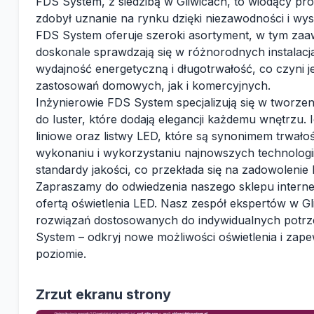
FDS System, z siedzibą w Gliwicach, to wiodący pr
zdobył uznanie na rynku dzięki niezawodności i wys
FDS System oferuje szeroki asortyment, w tym zaa
doskonale sprawdzają się w różnorodnych instalacj
wydajność energetyczną i długotrwałość, co czyni 
zastosowań domowych, jak i komercyjnych.
Inżynierowie FDS System specjalizują się w tworze
do luster, które dodają elegancji każdemu wnętrzu.
liniowe oraz listwy LED, które są synonimem trwało
wykonaniu i wykorzystaniu najnowszych technologi
standardy jakości, co przekłada się na zadowolenie 
Zapraszamy do odwiedzenia naszego sklepu interne
ofertą oświetlenia LED. Nasz zespół ekspertów w G
rozwiązań dostosowanych do indywidualnych potrze
System – odkryj nowe możliwości oświetlenia i zap
poziomie.
Zrzut ekranu strony