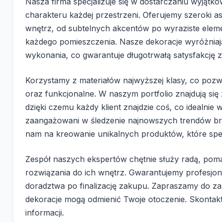
Nasza firma specjalizuje się w dostarczaniu wyjątkow
charakteru każdej przestrzeni. Oferujemy szeroki a
wnętrz, od subtelnych akcentów po wyraziste eleme
każdego pomieszczenia. Nasze dekoracje wyróżniają 
wykonania, co gwarantuje długotrwałą satysfakcję z
Korzystamy z materiałów najwyższej klasy, co pozw
oraz funkcjonalne. W naszym portfolio znajdują się
dzięki czemu każdy klient znajdzie coś, co idealnie
zaangażowani w śledzenie najnowszych trendów b
nam na kreowanie unikalnych produktów, które speł
Zespół naszych ekspertów chętnie służy radą, pom
rozwiązania do ich wnętrz. Gwarantujemy profesjon
doradztwa po finalizację zakupu. Zapraszamy do zap
dekoracje mogą odmienić Twoje otoczenie. Skontaktu
informacji.