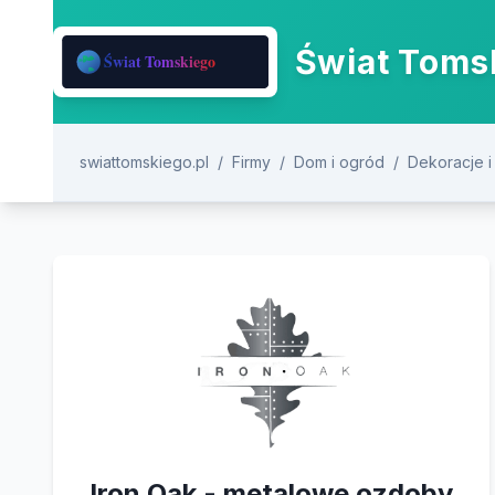
Świat Tomsk
swiattomskiego.pl
/
Firmy
/
Dom i ogród
/
Dekoracje i
Iron Oak - metalowe ozdoby