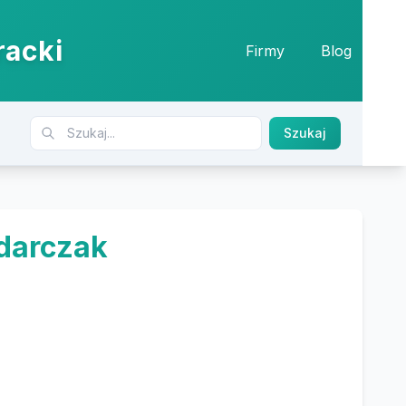
racki
Firmy
Blog
Szukaj
odarczak