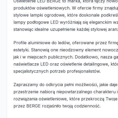
Oświetlenie LED BERGE to marka, która łączy nowoc
produktów oświetleniowych. W ofercie firmy znajdu
stylowe lampki ogrodowe, które doskonale podkreśl
lampy podłogowe LED wyróżniają się eleganckim wz
stanowiąc idealne uzupełnienie każdej stylowej aran
Profile aluminiowe do ledów, oferowane przez firmę 
estetyki. Stanowią one nieodzowny element nowocz
jak i w miejscach publicznych. Dodatkowo, nasza
naświetlacze LED oraz oświetlenie detailingowe, któ
specjalistycznych potrzeb profesjonalistów.
Zapraszamy do odkrycia pełni możliwości, jakie daje
przestrzenie nabiorą niepowtarzalnego charakteru i
rozwiązania oświetleniowe, które przekroczą Twoj
przez BERGE rozjaśniło twoją codzienność.