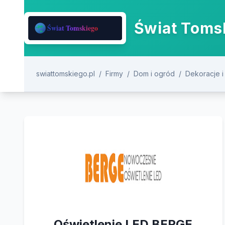
Świat Tomsk
swiattomskiego.pl
/
Firmy
/
Dom i ogród
/
Dekoracje i
Oświetlenie LED BERGE